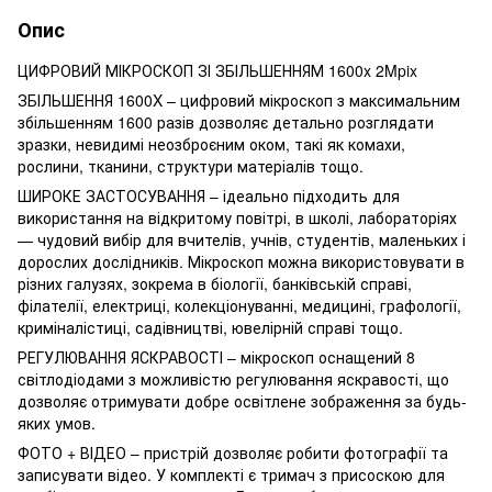
Опис
ЦИФРОВИЙ МІКРОСКОП ЗІ ЗБІЛЬШЕННЯМ 1600x 2Mpix
ЗБІЛЬШЕННЯ 1600X
– цифровий мікроскоп з максимальним
збільшенням 1600 разів дозволяє детально розглядати
зразки, невидимі неозброєним оком, такі як комахи,
рослини, тканини, структури матеріалів тощо.
ШИРОКЕ ЗАСТОСУВАННЯ
– ідеально підходить для
використання на відкритому повітрі, в школі, лабораторіях
— чудовий вибір для вчителів, учнів, студентів, маленьких і
дорослих дослідників. Мікроскоп можна використовувати в
різних галузях, зокрема в біології, банківській справі,
філателії, електриці, колекціонуванні, медицині, графології,
криміналістиці, садівництві, ювелірній справі тощо.
РЕГУЛЮВАННЯ ЯСКРАВОСТІ
– мікроскоп оснащений 8
світлодіодами з можливістю регулювання яскравості, що
дозволяє отримувати добре освітлене зображення за будь-
яких умов.
ФОТО + ВІДЕО
– пристрій дозволяє робити фотографії та
записувати відео. У комплекті є тримач з присоскою для