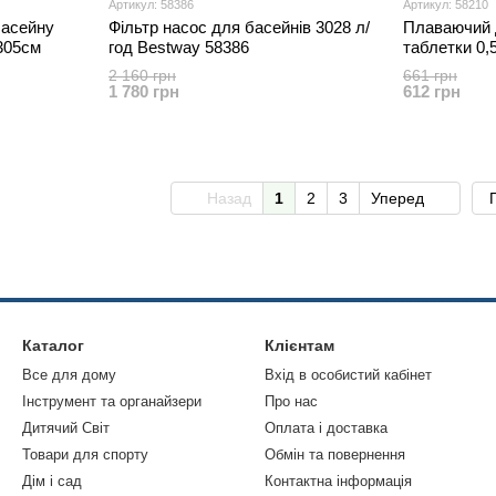
Артикул: 58386
Артикул: 58210
басейну
Фільтр насос для басейнів 3028 л/
Плаваючий д
305см
год Bestway 58386
таблетки 0,5
2 160 грн
661 грн
1 780 грн
612 грн
Назад
1
2
3
Уперед
Каталог
Клієнтам
Все для дому
Вхід в особистий кабінет
Інструмент та органайзери
Про нас
Дитячий Світ
Оплата і доставка
Товари для спорту
Обмін та повернення
Дім і сад
Контактна інформація