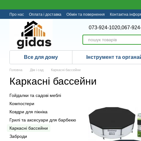
Перейти до основного контенту
Про нас
Оплата і доставка
Обмін та повернення
Контактна інфор
073-924-1020,
067-924
Все для дому
Інструмент та органа
Головна
Дім і сад
Каркасні бассейни
Каркасні бассейни
Гойдалки та садові меблі
Компостери
Ковдри для пікніка
Грилі та аксесуари для барбекю
Каркасні бассейни
Заброди