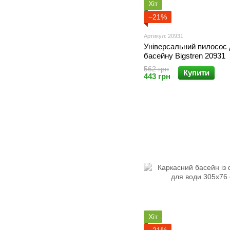
Хіт
−21%
Артикул: 20931
Універсальний пилосос 
басейну Bigstren 20931
562 грн
Купити
443 грн
Хіт