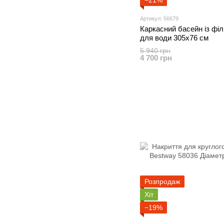
−21%
Артикул: 56679
Каркасний басейн із фі
для води 305х76 см
5 940 грн
4 700 грн
Розпродаж
Хіт
−19%