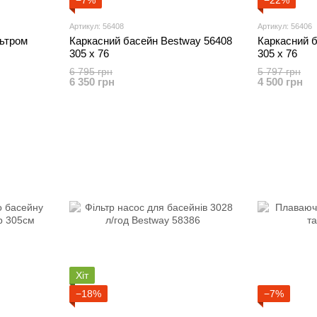
−7%
−22%
Артикул: 56408
Артикул: 56406
льтром
Каркасний басейн Bestway 56408
Каркасний 
305 x 76
305 x 76
6 795 грн
5 797 грн
6 350 грн
4 500 грн
Хіт
−18%
−7%