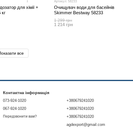
1
Артикул: 58233
озатор для хімії +
Очищувач води для басейнів
 кг
Skimmer Bestway 58233
1 299 грн
1 214 грн
Показати все
Контактна інформація
073-924-1020
+380679241020
067-924-1020
+380679241020
+380679241020
Передзвонити вам?
agdexport@gmail.com