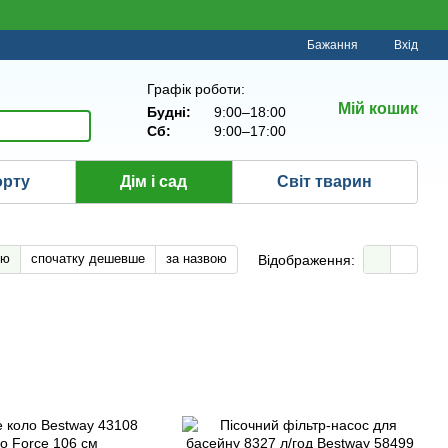
Бажання
Вхід
Графік роботи:
Мій кошик
Будні:
9:00–18:00
Сб:
9:00–17:00
орту
Дім і сад
Світ тварин
тю
спочатку дешевше
за назвою
Відображення: