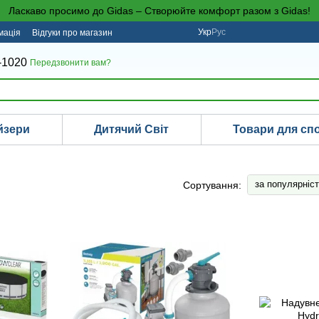
Ласкаво просимо до Gidas – Створюйте комфорт разом з Gidas!
Укр
Рус
мація
Відгуки про магазин
-1020
Передзвонити вам?
йзери
Дитячий Світ
Товари для сп
за популярніс
Сортування: