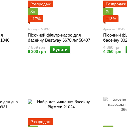
Розпродаж
Розпродаж
Хіт
Хіт
−17%
−13%
Артикул: 58497
Артикул: 58515
ля
Пісочний фільтр-насос для
Пісочний фі
21046
басейну Bestway 5678 л/г 58497
басейну 302
58515
7 559 грн
4 860 грн
Купити
6 300 грн
4 250 грн
Розпродаж