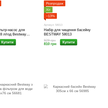
Розпродаж
Хіт
−13%
Артикул: 58013
льтр-насос для
Набір для чищення басейну
8 л/год Bestway
BESTWAY 58013
929 грн
Купити
Купити
810 грн