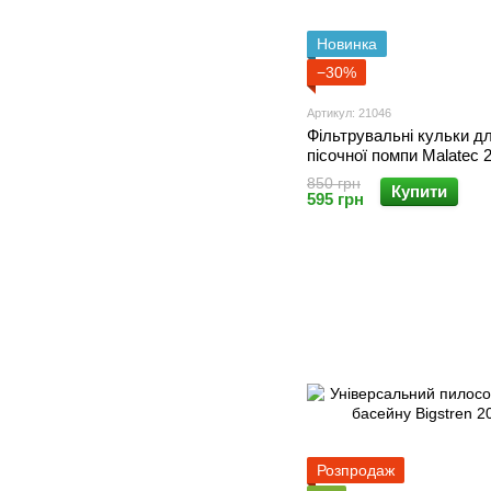
Новинка
−30%
Артикул: 21046
Фільтрувальні кульки д
пісочної помпи Malatec 
850 грн
Купити
595 грн
Розпродаж