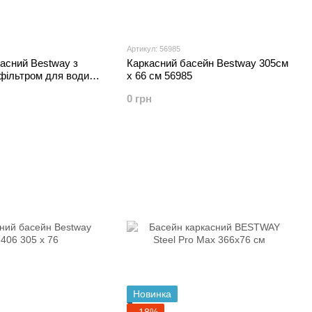
Артикул: 56985
асний Bestway з
Каркасний басейн Bestway 305см
фільтром для води
х 66 см 56985
6681
0 грн
Новинка