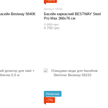
−18%
Артикул: 56416
басейн Bestway 56406
Басейн каркасний BESTWAY Steel
Pro Max 366x76 см
7 000 грн
5 750 грн
Новинка
−7%