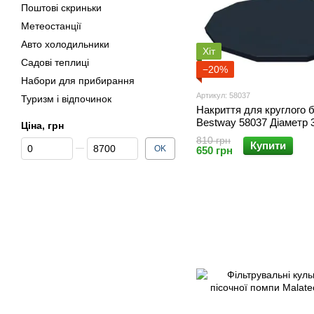
Поштові скриньки
Метеостанції
Авто холодильники
Хіт
Садові теплиці
−20%
Набори для прибирання
Артикул: 58037
Туризм і відпочинок
Накриття для круглого 
Bestway 58037 Діаметр 
Ціна, грн
810 грн
Від Ціна, грн
До Ціна, грн
Купити
OK
650 грн