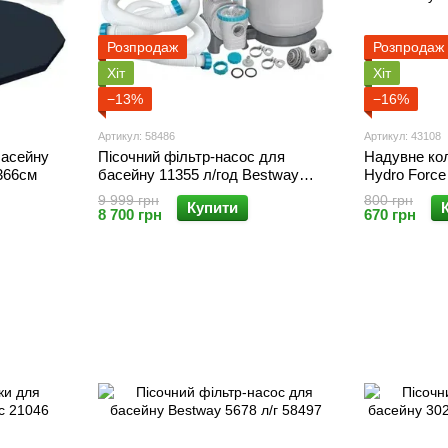
Розпродаж
Розпродаж
Хіт
Хіт
−13%
−16%
Артикул: 58486
Артикул: 43108
басейну
Пісочний фільтр-насос для
Надувне ко
366см
басейну 11355 л/год Bestway
Hydro Force
58486
9 999 грн
800 грн
Купити
8 700 грн
670 грн