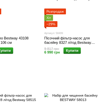
Розпродаж
Хіт
−29%
Артикул: 58499
ло Bestway 43108
Пісочний фільтр-насос для
 106 см
басейну 8327 л/год Bestway
58499
9 817 грн
Купити
Купити
6 990 грн