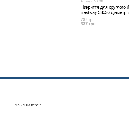
Артикул: 58036
Накриття для круглого 
Bestway 58036 Діаметр 
782 грн
637 грн
Мобільна версія