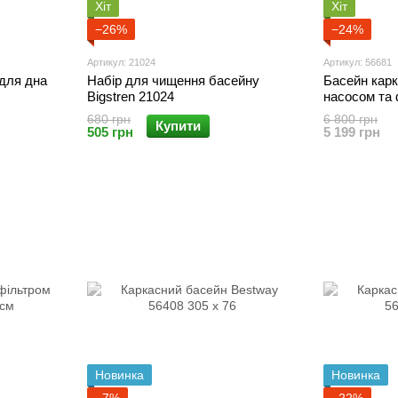
Хіт
Хіт
−26%
−24%
Артикул: 21024
Артикул: 56681
для дна
Набір для чищення басейну
Басейн карк
Bigstren 21024
насосом та 
366х76 см 5
680 грн
6 800 грн
Купити
505 грн
5 199 грн
Новинка
Новинка