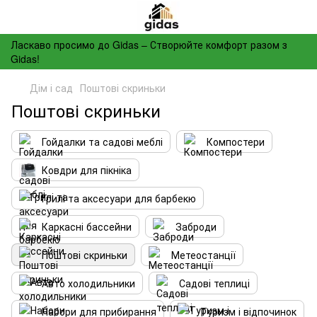
Ласкаво просимо до Gidas – Створюйте комфорт разом з
Gidas!
Дім і сад
Поштові скриньки
Поштові скриньки
Гойдалки та садові меблі
Компостери
Ковдри для пікніка
Грилі та аксесуари для барбекю
Каркасні бассейни
Заброди
Поштові скриньки
Метеостанції
Авто холодильники
Садові теплиці
Набори для прибирання
Туризм і відпочинок