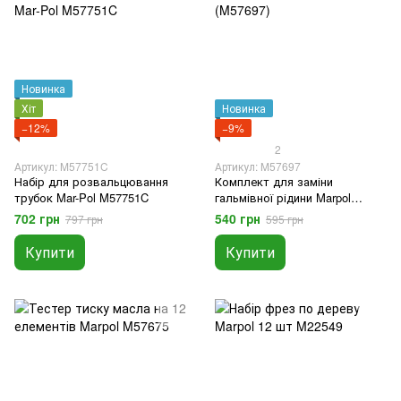
Новинка
Хіт
Новинка
−12%
−9%
2
Артикул: M57751C
Артикул: M57697
Набір для розвальцювання
Комплект для заміни
трубок Mar-Pol M57751C
гальмівної рідини Marpol
(M57697)
702 грн
540 грн
797 грн
595 грн
Купити
Купити