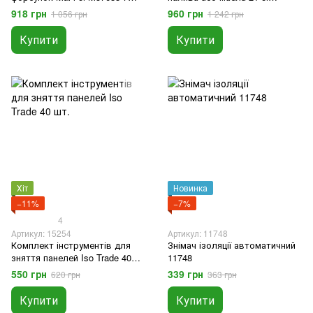
предметів
MARPOL
918 грн
960 грн
1 056 грн
1 242 грн
Купити
Купити
Хіт
Новинка
−11%
−7%
4
Артикул: 15254
Артикул: 11748
Комплект інструментів для
Знімач ізоляції автоматичний
зняття панелей Iso Trade 40
11748
шт.
550 грн
339 грн
620 грн
363 грн
Купити
Купити