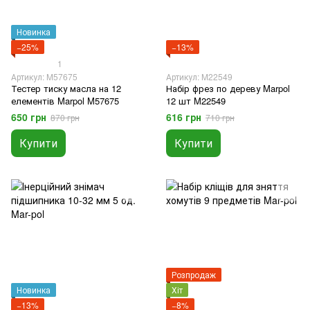
Новинка
−25%
−13%
1
Артикул: M57675
Артикул: M22549
Тестер тиску масла на 12
Набір фрез по дереву Marpol
елементів Marpol M57675
12 шт M22549
650 грн
616 грн
870 грн
710 грн
Купити
Купити
Розпродаж
Новинка
Хіт
−13%
−8%