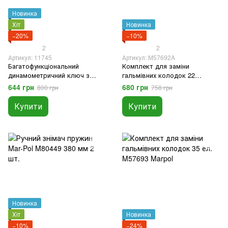
Новинка
Хіт
Новинка
−20%
−10%
2
2
Артикул: 11745
Артикул: M57692A
Багатофункціональний
Комплект для заміни
динамометричний ключ з
гальмівних колодок 22
тріскачкою 11745
елемента M57692A Marpol
644 грн
680 грн
800 грн
758 грн
Купити
Купити
Новинка
Хіт
Новинка
−10%
−24%