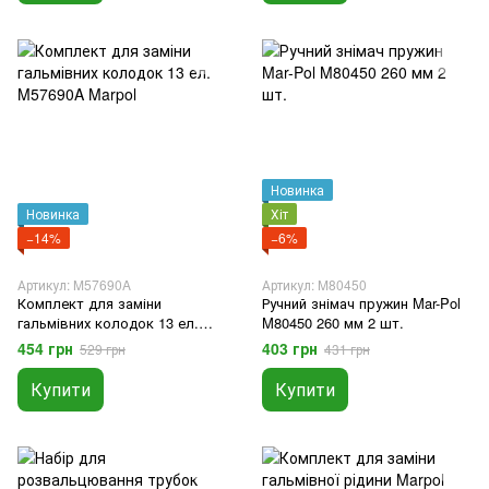
Новинка
Новинка
Хіт
−14%
−6%
Артикул: M57690A
Артикул: M80450
Комплект для заміни
Ручний знімач пружин Mar-Pol
гальмівних колодок 13 ел.
M80450 260 мм 2 шт.
M57690A Marpol
454 грн
403 грн
529 грн
431 грн
Купити
Купити