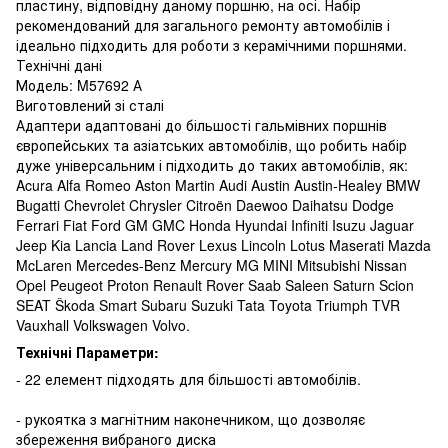
пластину, відповідну даному поршню, на осі. Набір
рекомендований для загального ремонту автомобілів і
ідеально підходить для роботи з керамічними поршнями.
Технічні дані
Модель: M57692 А
Виготовлений зі сталі
Адаптери адаптовані до більшості гальмівних поршнів
європейських та азіатських автомобілів, що робить набір
дуже універсальним і підходить до таких автомобілів, як:
Acura Alfa Romeo Aston Martin Audi Austin Austin-Healey BMW
Bugatti Chevrolet Chrysler Citroën Daewoo Daihatsu Dodge
Ferrari Fiat Ford GM GMC Honda Hyundai Infiniti Isuzu Jaguar
Jeep Kia Lancia Land Rover Lexus Lincoln Lotus Maserati Mazda
McLaren Mercedes-Benz Mercury MG MINI Mitsubishi Nissan
Opel Peugeot Proton Renault Rover Saab Saleen Saturn Scion
SEAT Škoda Smart Subaru Suzuki Tata Toyota Triumph TVR
Vauxhall Volkswagen Volvo.
Технічні Параметри:
- 22 елемент підходять для більшості автомобілів.
- рукоятка з магнітним наконечником, що дозволяє
збереження вибраного диска