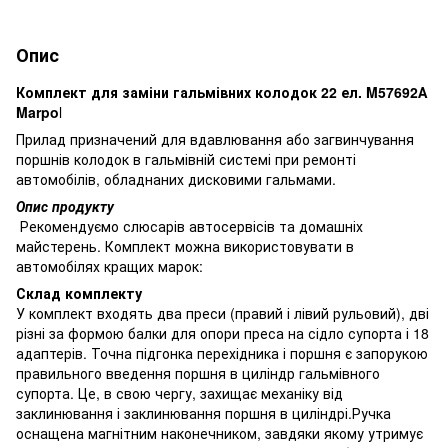
Опис
Комплект для заміни гальмівних колодок 22 ел. M57692А
Marpo
l
Прилад призначений для вдавлювання або загвинчування
поршнів колодок в гальмівній системі при ремонті
автомобілів, обладнаних дисковими гальмами.
Опис продукту
Рекомендуємо слюсарів автосервісів та домашніх
майстерень. Комплект можна використовувати в
автомобілях кращих марок:
Склад комплекту
У комплект входять два преси (правий і лівий рульовий), дві
різні за формою балки для опори преса на сідло супорта і 18
адаптерів. Точна підгонка перехідника і поршня є запорукою
правильного введення поршня в циліндр гальмівного
супорта. Це, в свою чергу, захищає механіку від
заклинювання і заклинювання поршня в циліндрі.Ручка
оснащена магнітним наконечником, завдяки якому утримує