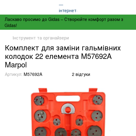
Ласкаво просимо до Gidas – Створюйте комфорт разом з
Gidas!
Інструмент та органайзери
Комплект для заміни гальмівних
колодок 22 елемента M57692A
Marpol
Артикул:
M57692A
2 відгуки