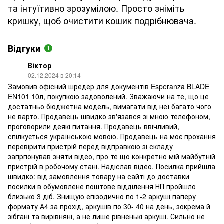
та інтуїтивно зрозумілою. Просто зніміть
кришку, щоб очистити кошик подрібнювача.
Відгуки
1
Віктор
02.12.2024 в 20:14
Замовив офісний шредер для документів Esperanza BLADE
EN101 10л, покупкою задоволений. Зважаючи на те, що це
достатньо бюджетна модель, вимагати від неї багато чого
не варто. Продавець швидко зв'язався зі мною телефоном,
проговорили деякі питання. Продавець ввічливий,
спілкується українською мовою. Продавець на моє прохання
перевірити пристрій перед відправкою зі складу
запрпонував зняти відео, про те що конкретно мій майбутній
пристрій в робочому стані. Надіслав відео. Посилка прийшла
швидко: від замовлення товару на сайті до доставки
посилки в обумовлене поштове відділення НП пройшло
близько 3 діб. Знищую епізодично по 1-2 аркуші паперу
формату А4 за прохід, аркушів по 30- 40 на день, зокрема й
зібгані та вирівняні, а не лише рівненькі аркуші. Сильно не