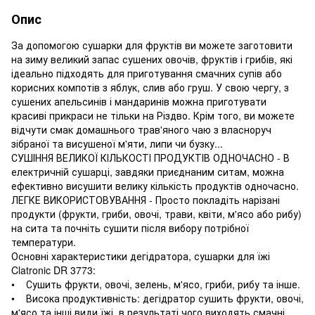
Опис
За допомогою сушарки для фруктів ви можете заготовити
на зиму великий запас сушених овочів, фруктів і грибів, які
ідеально підходять для приготування смачних супів або
корисних компотів з яблук, слив або груш. У свою чергу, з
сушених апельсинів і мандаринів можна приготувати
красиві прикраси не тільки на Різдво. Крім того, ви можете
відчути смак домашнього трав'яного чаю з власноруч
зібраної та висушеної м'яти, липи чи бузку...
СУШІННЯ ВЕЛИКОЇ КІЛЬКОСТІ ПРОДУКТІВ ОДНОЧАСНО - В
електричній сушарці, завдяки приєднаним ситам, можна
ефективно висушити велику кількість продуктів одночасно.
ЛЕГКЕ ВИКОРИСТОВУВАННЯ - Просто покладіть нарізані
продукти (фрукти, гриби, овочі, трави, квіти, м'ясо або рибу)
на сита та почніть сушити після вибору потрібної
температури.
Основні характеристики дегідратора, сушарки для їжі
Clatronic DR 3773:
• Сушить фрукти, овочі, зелень, м'ясо, гриби, рибу та інше.
• Висока продуктивність: дегідратор сушить фрукти, овочі,
м'ясо та інші види їжі, в результаті чого виходять смачні