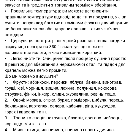
закуски та інгредієнти з тривалим терміном зберігання.
• Правильна температура: ви можете встановити
правильну температуру відповідно до типу продуктів, які ви
сушите, наприклад багатих вітамінами фруктів для яблучних
чи бананових чіпсів або здорових овочів, таких як в’ялені
помідори.
• Циркуляція повітря: рівномірний розподіл тепла завдяки
циркуляції повітря на 360 ° гарантує, що в їжі не
залишається вологи, а час висихання короткий.
• Легко чистити: Очищення після процесу сушіння просте:
6 решіток для зберігання з нержавіючої сталі та піддон для
крапель можна легко промити.
Що ми можемо висушити?
1. Фрукти: абрикоси, персики, яблука, банани, виноград,
груші, ківі, чорниця, вишня, лохина, полуниця, кокосова
стружка, фініки, інжир, сливи, журавлина, ревінь тощо.
2. Овочі: морква, огірки, буряк, помідори, цибуля, перець,
баклажани, картопля, селера, кабачки, ріпа, кукурудза,
горох і квасоля та ін.
3. Трави та спеції: петрушка, базилік, орегано, чебрець,
коріандр, м'ята та ін.
4. М'ясо: птиця, яловичина, свинина і навіть дичина.