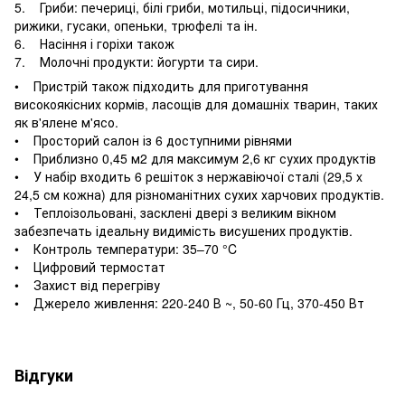
5. Гриби: печериці, білі гриби, мотильці, підосичники,
рижики, гусаки, опеньки, трюфелі та ін.
6. Насіння і горіхи також
7. Молочні продукти: йогурти та сири.
• Пристрій також підходить для приготування
високоякісних кормів, ласощів для домашніх тварин, таких
як в'ялене м'ясо.
• Просторий салон із 6 доступними рівнями
• Приблизно 0,45 м2 для максимум 2,6 кг сухих продуктів
• У набір входить 6 решіток з нержавіючої сталі (29,5 x
24,5 см кожна) для різноманітних сухих харчових продуктів.
• Теплоізольовані, засклені двері з великим вікном
забезпечать ідеальну видимість висушених продуктів.
• Контроль температури: 35–70 °C
• Цифровий термостат
• Захист від перегріву
• Джерело живлення: 220-240 В ~, 50-60 Гц, 370-450 Вт
Відгуки