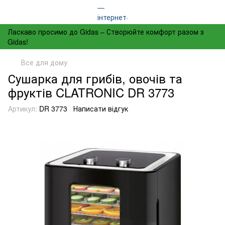
Ласкаво просимо до Gidas – Створюйте комфорт разом з
Gidas!
Все для дому
Сушарка для грибів, овочів та
фруктів CLATRONIC DR 3773
Артикул:
DR 3773
Написати відгук