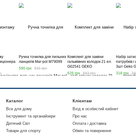
жу
Ручна точилка для пильних
Комплект для заміни
Набір затис
иціонера
ланцюгів Mar-pol M79099
гальмівних колодок 21 ел.
патрубків і
G02541 GEKO
3шт Geko 
590 грн
631 грн
н
626 грн
683 грн
318 грн
34
Каталог
Клієнтам
Все для дому
Вхід в особистий кабінет
Інструмент та органайзери
Про нас
Дитячий Світ
Оплата і доставка
Товари для спорту
Обмін та повернення