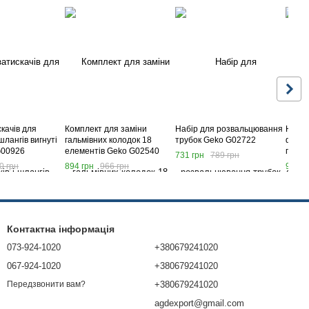
качів для
Комплект для заміни
Набір для розвальцювання
Набір
 шлангів вигнуті
гальмівних колодок 18
трубок Geko G02722
форсу
G00926
елементів Geko G02540
предм
731 грн
789 грн
0 грн
894 грн
966 грн
918 г
Контактна інформація
073-924-1020
+380679241020
067-924-1020
+380679241020
+380679241020
Передзвонити вам?
agdexport@gmail.com