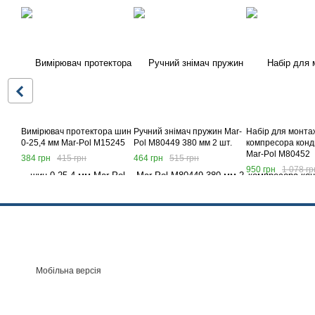
Вимірювач протектора шин
Ручний знімач пружин Mar-
Набір для монта
0-25,4 мм Mar-Pol M15245
Pol M80449 380 мм 2 шт.
компресора конд
Mar-Pol M80452
384 грн
415 грн
464 грн
515 грн
950 грн
1 078 гр
Мобільна версія