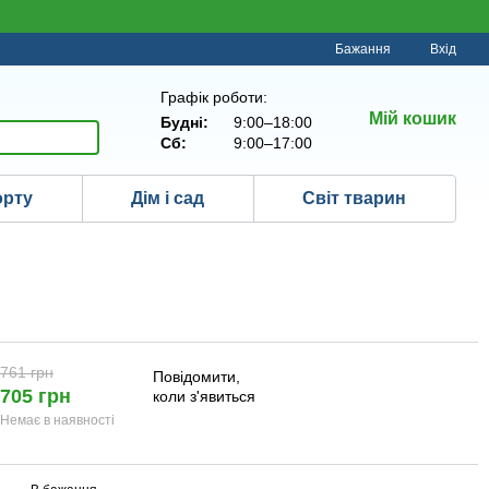
Бажання
Вхід
Графік роботи:
Мій кошик
Будні:
9:00–18:00
Сб:
9:00–17:00
орту
Дім і сад
Світ тварин
761 грн
Повідомити,
705 грн
коли з'явиться
Немає в наявності