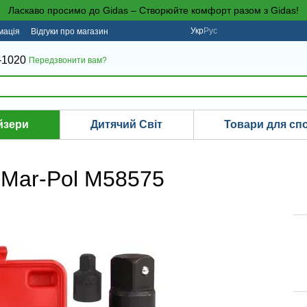
Ласкаво просимо до Gidas – Створюйте комфорт разом з Gidas!
Укр
Рус
мація
Відгуки про магазин
-1020
Передзвонити вам?
йзери
Дитячий Світ
Товари для сп
 Mar-Pol M58575