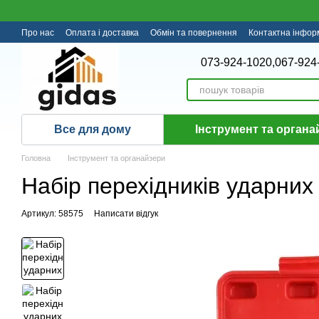
Перейти до основного контенту
Про нас
Оплата і доставка
Обмін та повернення
Контактна інфор
073-924-1020,
067-924
Все для дому
Інструмент та органа
Головна
Інструмент та органайзери
Набір перехідників ударних
Артикул: 58575
Написати відгук