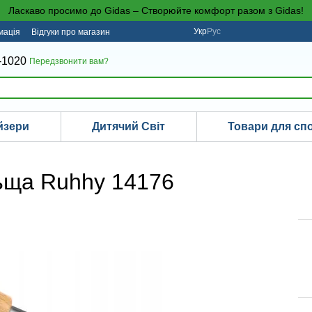
Ласкаво просимо до Gidas – Створюйте комфорт разом з Gidas!
Укр
Рус
мація
Відгуки про магазин
-1020
Передзвонити вам?
йзери
Дитячий Світ
Товари для сп
льща Ruhhy 14176