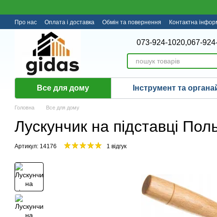
Перейти до основного контенту
Про нас
Оплата і доставка
Обмін та повернення
Контактна інфор
073-924-1020,
067-924
Все для дому
Інструмент та органа
Головна
Все для дому
Лускунчик на підставці По
Артикул: 14176
1 відгук