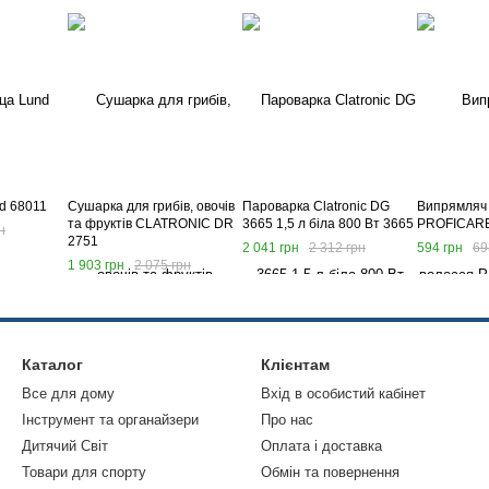
d 68011
Сушарка для грибів, овочів
Пароварка Clatronic DG
Випрямляч 
та фруктів CLATRONIC DR
3665 1,5 л біла 800 Вт 3665
PROFICARE
н
2751
2 041 грн
2 312 грн
594 грн
69
1 903 грн
2 075 грн
Каталог
Клієнтам
Все для дому
Вхід в особистий кабінет
Інструмент та органайзери
Про нас
Дитячий Світ
Оплата і доставка
Товари для спорту
Обмін та повернення