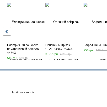
Електричний ланчбокс
Оливний обігрівач
Вафельница Lun
помаранчевий Adler AD
CLATRONIC RA 3737
756 грн
1 072 гр
4474O
3 867 грн
4 215 грн
540 грн
694 грн
Мобільна версія