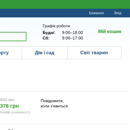
Бажання
Вхід
Графік роботи:
Мій кошик
Будні:
9:00–18:00
Сб:
9:00–17:00
орту
Дім і сад
Світ тварин
432 грн
Повідомити,
378 грн
коли з'явиться
Немає в наявності