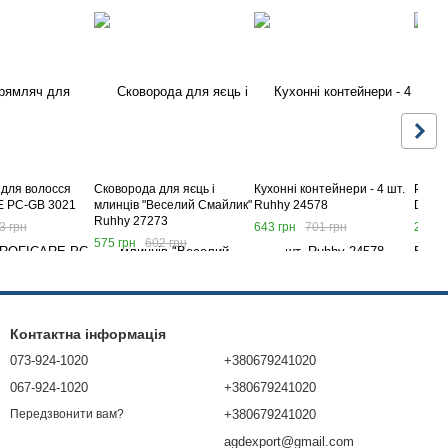
для волосся
Сковорода для яєць і
Кухонні контейнери - 4 шт.
Руль 
 PC-GB 3021
млинців "Веселий Смайлик"
Ruhhy 24578
DRIF
Ruhhy 27273
3 грн
643 грн
701 грн
2 899
575 грн
602 грн
Контактна інформація
073-924-1020
+380679241020
067-924-1020
+380679241020
+380679241020
Передзвонити вам?
agdexport@gmail.com