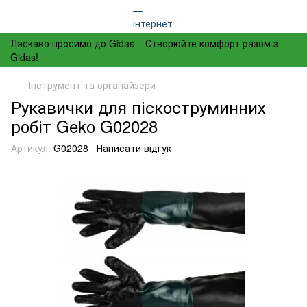
Ласкаво просимо до Gidas – Створюйте комфорт разом з
Gidas!
Інструмент та органайзери
Рукавички для піскоструминних
робіт Geko G02028
Артикул:
G02028
Написати відгук