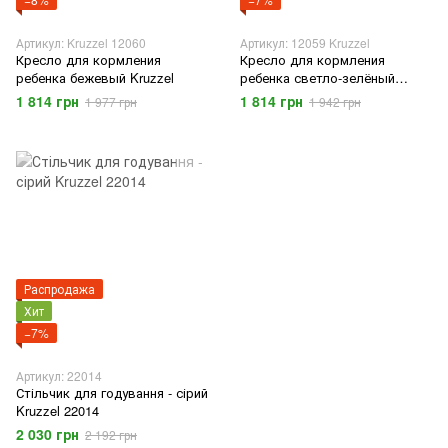
Артикул: Kruzzel 12060
Артикул: 12059 Kruzzel
Кресло для кормления
Кресло для кормления
ребенка бежевый Kruzzel
ребенка светло-зелёный
Kruzzel
1 814 грн
1 814 грн
1 977 грн
1 942 грн
Распродажа
Хит
−7%
Артикул: 22014
Стільчик для годування - сірий
Kruzzel 22014
2 030 грн
2 192 грн