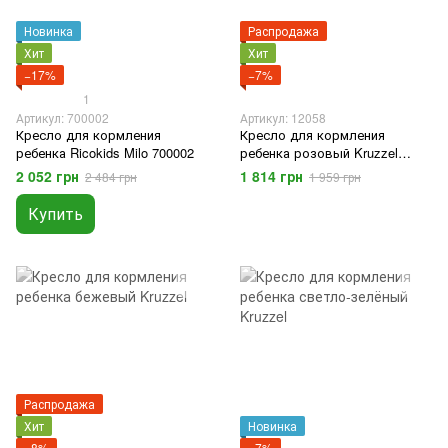
Новинка
Распродажа
Хит
Хит
−17%
−7%
1
Артикул: 700002
Артикул: 12058
Кресло для кормления
Кресло для кормления
ребенка Ricokids Milo 700002
ребенка розовый Kruzzel
12058
2 052 грн
1 814 грн
2 484 грн
1 959 грн
Купить
Распродажа
Хит
Новинка
−8%
−7%