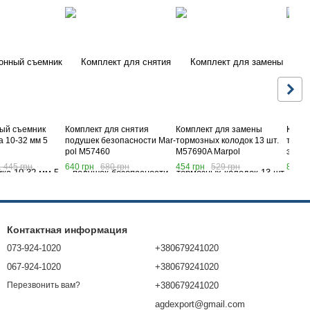
ый съемник
Комплект для снятия
Комплект для замены
Компл
 10-32 мм 5
подушек безопасности Mar-
тормозных колодок 13 шт.
тормо
pol M57460
M57690A Marpol
элеме
1 445 грн
640 грн
680 грн
454 грн
529 грн
894 г
Контактная информация
073-924-1020
+380679241020
067-924-1020
+380679241020
+380679241020
Перезвонить вам?
agdexport@gmail.com