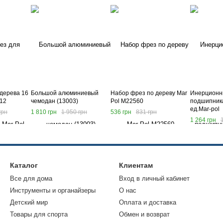
дерева 16
Большой алюминиевый
Набор фрез по дереву Mar
Инерционн
412
чемодан (13003)
Pol M22560
подшипника
ед.Mar-pol
грн
1 810 грн
1 950 грн
536 грн
831 грн
1 264 грн
Каталог
Клиентам
Все для дома
Вход в личный кабинет
Инструменты и органайзеры
О нас
Детский мир
Оплата и доставка
Товары для спорта
Обмен и возврат