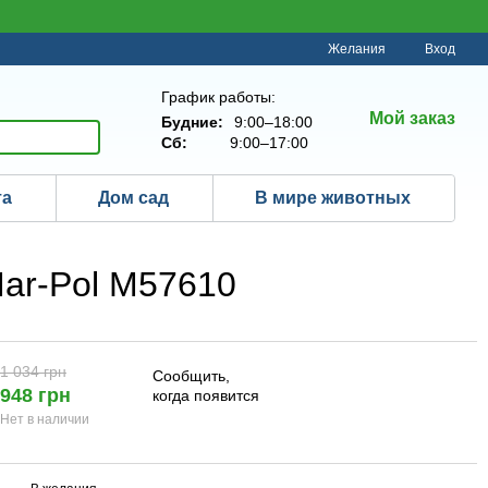
Желания
Вход
График работы:
Мой заказ
Будние:
9:00–18:00
Сб:
9:00–17:00
та
Дом сад
В мире животных
Mar-Pol M57610
1 034 грн
Сообщить,
948 грн
когда появится
Нет в наличии