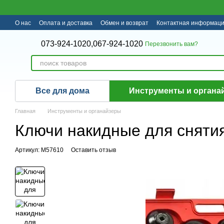
Перейти к основному контенту
О нас
Оплата и доставка
Обмен и возврат
Контактная информац
073-924-1020,
067-924-1020
Перезвонить вам?
Все для дома
Инструменты и органа
Главная
Инструменты и органайзеры
Ключи накидные для снятия
Артикул: M57610
Оставить отзыв