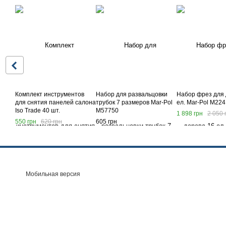
Комплект инструментов
Набор для развальцовки
Набор фрез для 
для снятия панелей салона
трубок 7 размеров Mar-Pol
ел. Mar-Pol M22
Iso Trade 40 шт.
M57750
1 898 грн
2 050 
550 грн
620 грн
605 грн
Мобильная версия