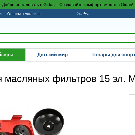
Добро пожаловать в Gidas – Создавайте комфорт вместе с Gidas!
Укр
Рус
ия
Отзывы о магазине
йзеры
Детский мир
Товары для спор
 масляных фильтров 15 эл. 