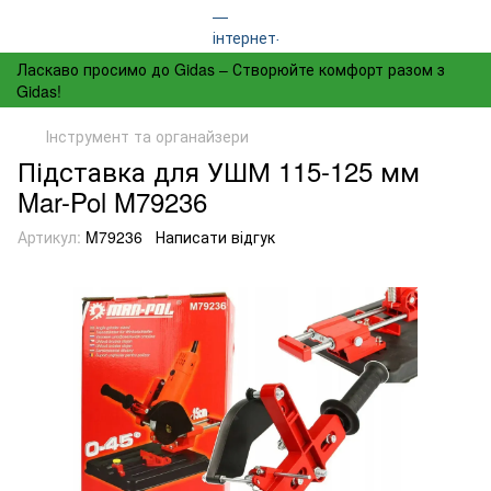
Ласкаво просимо до Gidas – Створюйте комфорт разом з
Gidas!
Інструмент та органайзери
Підставка для УШМ 115-125 мм
Mar-Pol M79236
Артикул:
M79236
Написати відгук