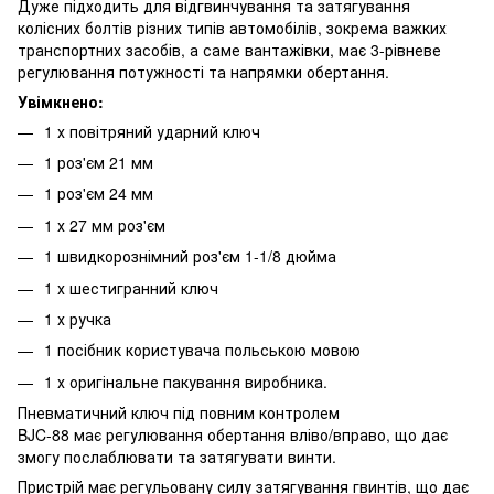
Дуже підходить для відгвинчування та затягування
колісних болтів різних типів автомобілів, зокрема важких
транспортних засобів, а саме вантажівки, має 3-рівневе
регулювання потужності та напрямки обертання.
Увімкнено:
1 х повітряний ударний ключ
1 роз'єм 21 мм
1 роз'єм 24 мм
1 х 27 мм роз'єм
1 швидкорознімний роз'єм 1-1/8 дюйма
1 х шестигранний ключ
1 х ручка
1 посібник користувача польською мовою
1 х оригінальне пакування виробника.
Пневматичний ключ під повним контролем
BJC-88 має регулювання обертання вліво/вправо, що дає
змогу послаблювати та затягувати винти.
Пристрій має регульовану силу затягування гвинтів, що дає