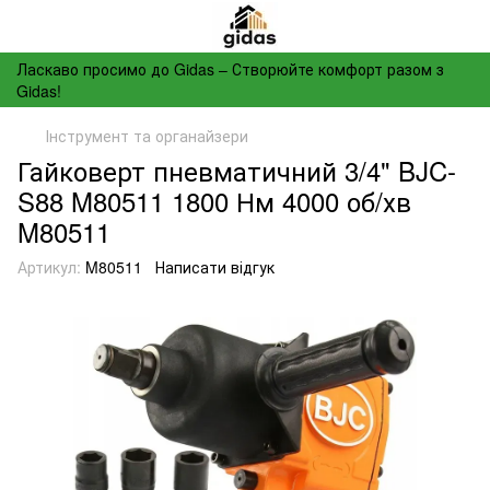
Ласкаво просимо до Gidas – Створюйте комфорт разом з
Gidas!
Інструмент та органайзери
Гайковерт пневматичний 3/4" BJC-
S88 M80511 1800 Нм 4000 об/хв
M80511
Артикул:
M80511
Написати відгук