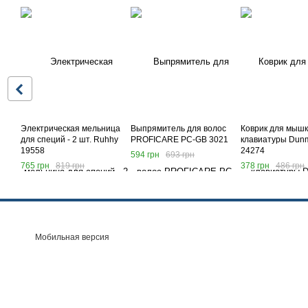
Электрическая мельница
Выпрямитель для волос
Коврик для мышк
для специй - 2 шт. Ruhhy
PROFICARE PC-GB 3021
клавиатуры Dun
19558
24274
594 грн
693 грн
765 грн
819 грн
378 грн
486 грн
Мобильная версия