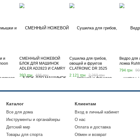
и и
СМЕННЫЙ НОЖЕВОЙ
Сушилка для грибов,
Ведро для 
moon
БЛОК ДЛЯ МАШИНОК
овощей и фруктов
ложка Ruhh
ADLER AD2823 И CAMRY
CLATRONIC DR 3525
794 грн
90
CR2821
393 грн
486 грн
2 121 грн
2 269 грн
Каталог
Клиентам
Все для дома
Вход в личный кабинет
Инструменты и органайзеры
О нас
Детский мир
Оплата и доставка
Товары для спорта
Обмен и возврат