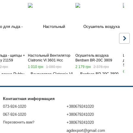
льда - щипцы +
Настольный Вентилятор
Осушитель воздуха
Шкату
y 21159
Clatronic Vl 3601 Hcc
Berdsen BR-20C 3809
драго
Souli
2 грн
1 010 грн
1 080 грн
2 179 грн
2 376 грн
677 г
Контактная информация
073-924-1020
+380679241020
067-924-1020
+380679241020
+380679241020
Перезвонить вам?
agdexport@gmail.com