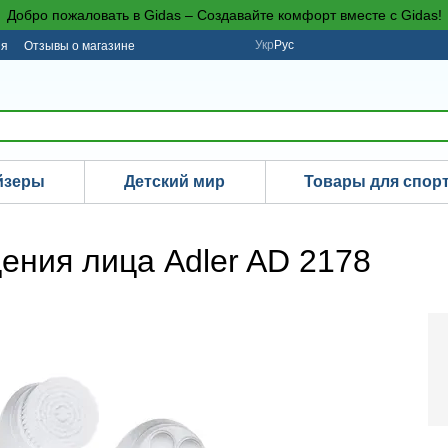
Добро пожаловать в Gidas – Создавайте комфорт вместе с Gidas!
Укр
Рус
ия
Отзывы о магазине
йзеры
Детский мир
Товары для спор
ения лица Adler AD 2178