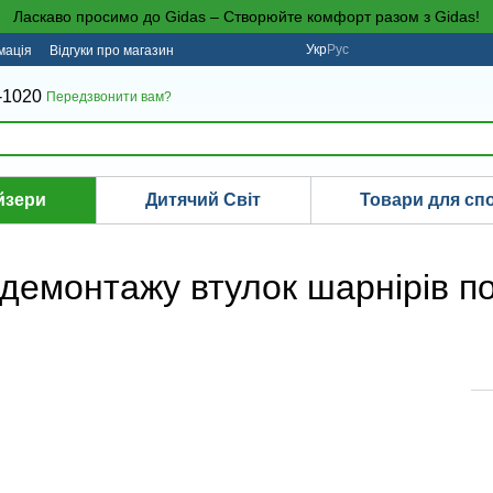
Ласкаво просимо до Gidas – Створюйте комфорт разом з Gidas!
Укр
Рус
мація
Відгуки про магазин
-1020
Передзвонити вам?
йзери
Дитячий Світ
Товари для сп
 демонтажу втулок шарнірів п