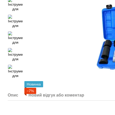
Новинка
−7%
Опис
Новий відгук або коментар