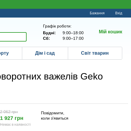
Бажання
Вхід
Графік роботи:
Мій кошик
Будні:
9:00–18:00
Сб:
9:00–17:00
орту
Дім і сад
Світ тварин
оворотних важелів Geko
2 062 грн
Повідомити,
1 927 грн
коли з'явиться
Немає в наявності