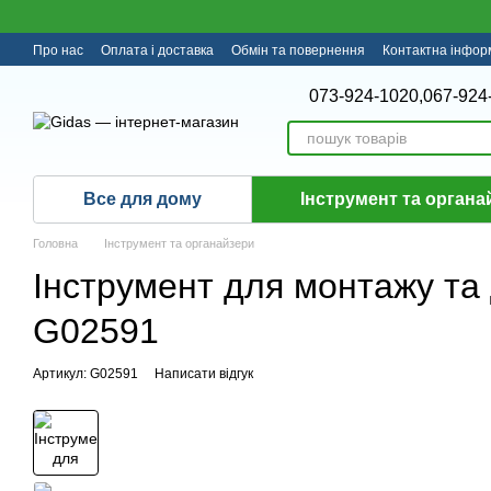
Перейти до основного контенту
Про нас
Оплата і доставка
Обмін та повернення
Контактна інфор
073-924-1020,
067-924
Все для дому
Інструмент та органа
Головна
Інструмент та органайзери
Інструмент для монтажу та
G02591
Артикул: G02591
Написати відгук