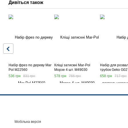
Дивіться також
Набір фрез по дереву Mar
Кліщі затискні Mar-Pol
Набір для розва
Pol M22560
Морзе 4 шт. M49030
трубок Geko G02
536 грн
831 грн
578 грн
766 грн
658 грн
717 грн
Мобільна версія