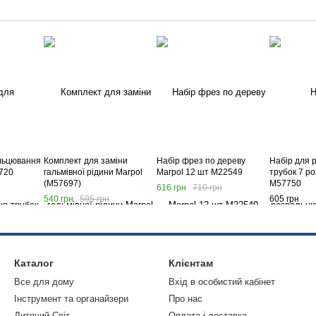
льцювання
Комплект для заміни
Набір фрез по дереву
Набір для 
720
гальмівної рідини Marpol
Marpol 12 шт M22549
трубок 7 ро
(M57697)
M57750
616 грн
710 грн
540 грн
595 грн
605 грн
Каталог
Клієнтам
Все для дому
Вхід в особистий кабінет
Інструмент та органайзери
Про нас
Дитячий Світ
Оплата і доставка