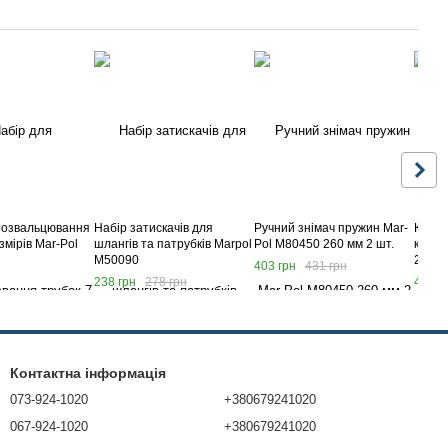
розвальцювання
Набір затискачів для
Ручний знімач пружин Mar-
Кліщі
змірів Mar-Pol
шлангів та патрубків Marpol
Pol M80450 260 мм 2 шт.
кулач
M50090
2327
403 грн
431 грн
238 грн
278 грн
454 г
Контактна інформація
073-924-1020
+380679241020
067-924-1020
+380679241020